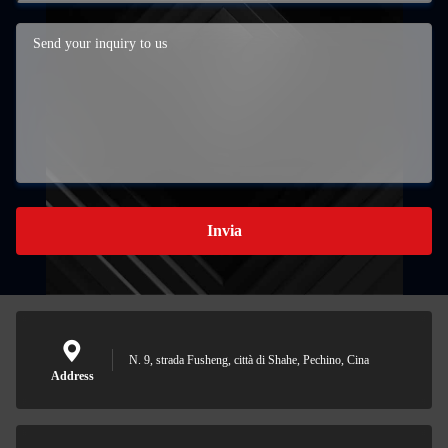
Invia
N. 9, strada Fusheng, città di Shahe, Pechino, Cina
Address