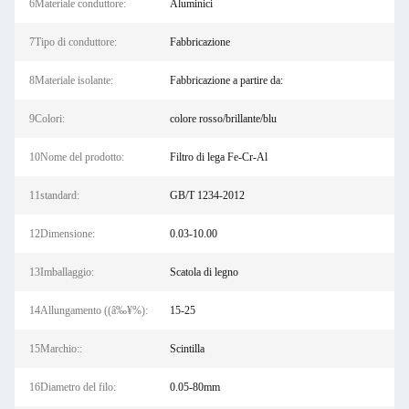
6Materiale conduttore:
Aluminici
7Tipo di conduttore:
Fabbricazione
8Materiale isolante:
Fabbricazione a partire da:
9Colori:
colore rosso/brillante/blu
10Nome del prodotto:
Filtro di lega Fe-Cr-Al
11standard:
GB/T 1234-2012
12Dimensione:
0.03-10.00
13Imballaggio:
Scatola di legno
14Allungamento ((â‰¥%):
15-25
15Marchio::
Scintilla
16Diametro del filo:
0.05-80mm