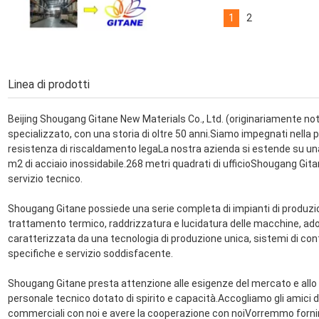
1
2
Linea di prodotti
Beijing Shougang Gitane New Materials Co., Ltd. (originariamente not
specializzato, con una storia di oltre 50 anni.Siamo impegnati nella pro
resistenza di riscaldamento legaLa nostra azienda si estende su una 
m2 di acciaio inossidabile.268 metri quadrati di ufficioShougang Gitan
servizio tecnico.
Shougang Gitane possiede una serie completa di impianti di produzion
trattamento termico, raddrizzatura e lucidatura delle macchine, ad
caratterizzata da una tecnologia di produzione unica, sistemi di contro
specifiche e servizio soddisfacente.
Shougang Gitane presta attenzione alle esigenze del mercato e allo s
personale tecnico dotato di spirito e capacità.Accogliamo gli amici di 
commerciali con noi e avere la cooperazione con noiVorremmo fornire a