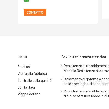
circa
Cavi di resistenza elettrica
Resistenza al riscaldamento
Su di noi
Modello Resistenza alla tra
Visita alla fabbrica
Allungamento 12%
Isolamento di gomma a con
Controllo della qualità
solido per leghe di riscalda
Contattaci
Resistenza al riscaldamento
Mappa del sito
filo di scottatura Modello di 
trazione 750 MPa