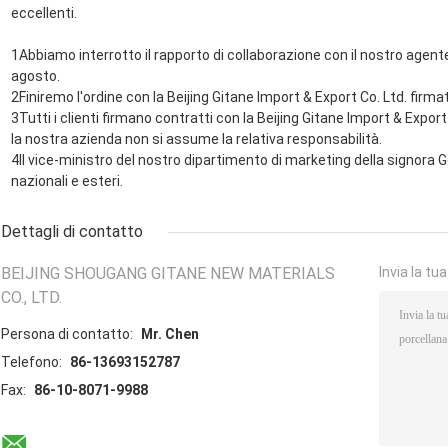
eccellenti.
1Abbiamo interrotto il rapporto di collaborazione con il nostro agente.
agosto.
2Finiremo l'ordine con la Beijing Gitane Import & Export Co. Ltd. firma
3Tutti i clienti firmano contratti con la Beijing Gitane Import & Export
la nostra azienda non si assume la relativa responsabilità.
4Il vice-ministro del nostro dipartimento di marketing della signora G
nazionali e esteri.
Dettagli di contatto
BEIJING SHOUGANG GITANE NEW MATERIALS
Invia la tu
CO., LTD.
Persona di contatto:
Mr. Chen
Telefono:
86-13693152787
Fax:
86-10-8071-9988