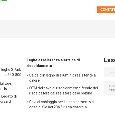
Las
Leghe a resistenza elettrica di
riscaldamento
 leghe SPark
zione 650-800
Caldaio in legno di alluminio resistente al
calore
duttore
OEM del cavo di riscaldamento fecale del
mento
riscaldatore del resistore della bobina
 Legato di
SPARK 0Cr25Al5
forza di
Cavi di cablaggio per il riscaldamento di
case di filo 0cr23al5 riscaldatore a
resistenza elettrica Fecral