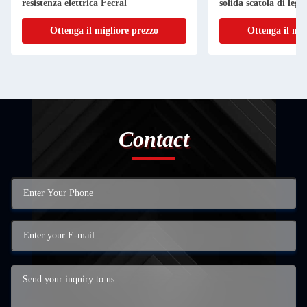
resistenza elettrica Fecral
solida scatola di leg
Ottenga il migliore prezzo
Ottenga il mig
Contact