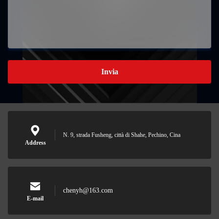
Invia
N. 9, strada Fusheng, città di Shahe, Pechino, Cina
Address
chenyh@163.com
E-mail