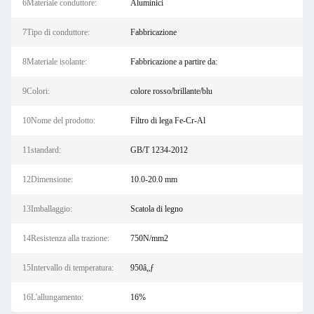
6Materiale conduttore:
Aluminici
7Tipo di conduttore:
Fabbricazione
8Materiale isolante:
Fabbricazione a partire da:
9Colori:
colore rosso/brillante/blu
10Nome del prodotto:
Filtro di lega Fe-Cr-Al
11standard:
GB/T 1234-2012
12Dimensione:
10.0-20.0 mm
13Imballaggio:
Scatola di legno
14Resistenza alla trazione:
750N/mm2
15Intervallo di temperatura:
950â„ƒ
16L'allungamento:
16%