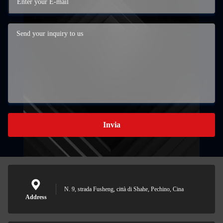
Invia
N. 9, strada Fusheng, città di Shahe, Pechino, Cina
Address