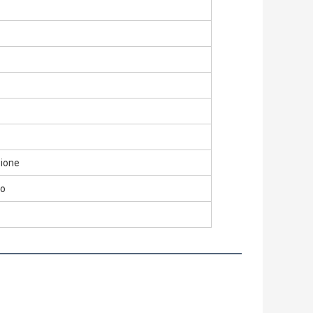
zione
mo