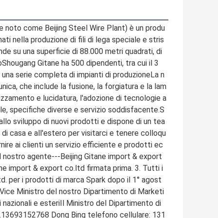
te noto come Beijing Steel Wire Plant) è un produ
i nella produzione di fili di lega speciale e stris
e su una superficie di 88.000 metri quadrati, di 
ioShougang Gitane ha 500 dipendenti, tra cui il 3
 una serie completa di impianti di produzioneLa n
ica, che include la fusione, la forgiatura e la lam
rizzamento e lucidatura, l'adozione di tecnologie a
ile, specifiche diverse e servizio soddisfacente.S
lo sviluppo di nuovi prodotti e dispone di un tea
i casa e all'estero per visitarci e tenere colloqu
ire ai clienti un servizio efficiente e prodotti ec
il nostro agente---Beijing Gitane import & export 
ne import & export co.ltd firmata prima. 3. Tutti i 
td. per i prodotti di marca Spark dopo il 1° agost
Il Vice Ministro del nostro Dipartimento di Marketi
nazionali e esteriIl Ministro del Dipartimento di 
oro.13693152768 Dong Bing telefono cellulare: 131