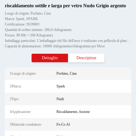
riscaldamento sottile e larga per vetro Nudo Grigio argento
Luogo di origine: Pechino, Cina
Marca: Spark, SPARK
Certificazione: ISO9001
Quantità di ordine minimo: 200,0 chilogrammi
Prezzo: $9.00(>=200 Kilograms)
Imballaggi particolari: L'imballaggio del filo dell'asse è realizzato con pellicola di plastica, mentre l'imballaggio estern
Capacità di alimentazione: 10000 chilogrammo/chilogrammi per Mese
Dettaglio
Description
1Luogo di origine:
Pechino, Cina
2Marca:
Spark
3Tipo:
Nudi
4Applicazione:
Riscaldamento, fusione
5Materiale conduttore:
Fe-Cr-Al