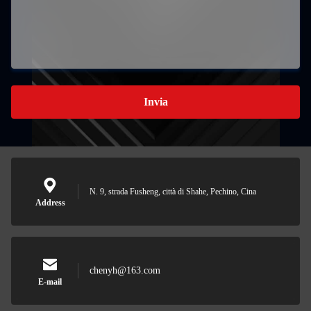
Invia
N. 9, strada Fusheng, città di Shahe, Pechino, Cina
Address
chenyh@163.com
E-mail