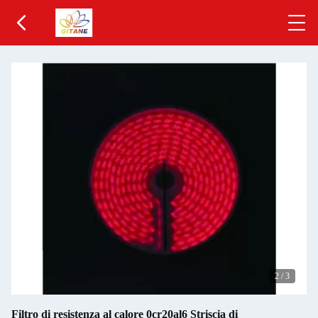
2
/
3
Filtro di resistenza al calore 0cr20al6 Striscia di