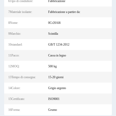
6Tipo di conduttore:
Fabbricazione
7Materiale isolante:
Fabbricazione a partire da:
8Nome:
0Cr20Al6
9Marchio:
Scintilla
10standard:
GB/T 1234-2012
11Pacco:
Cassa in legno
12MOQ:
500 kg
13Tempo di consegna:
15-20 giorni
14Colore:
Grigio argento
15Certificato:
ISO9001
16Forma:
Grumo