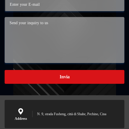
Invia
N. 9, strada Fusheng, città di Shahe, Pechino, Cina
Address