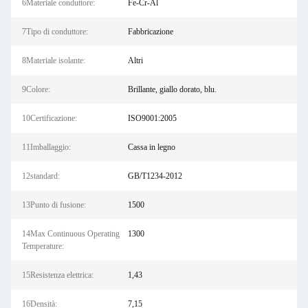
6Materiale conduttore:
Fe-Cr-Al
7Tipo di conduttore:
Fabbricazione
8Materiale isolante:
Altri
9Colore:
Brillante, giallo dorato, blu.
10Certificazione:
ISO9001:2005
11Imballaggio:
Cassa in legno
12standard:
GB/T1234-2012
13Punto di fusione:
1500
14Max Continuous Operating
1300
Temperature:
15Resistenza elettrica:
1,43
16Densità:
7,15