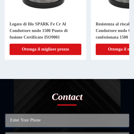
Legato di filo SPARK Fe Cr Al
Resistenza al riscal
Conduttore nudo 1500 Punto di
Conduttore nudo Cas
fusione Certificato ISO9001
confezionata 1500
Ottenga il migliore prezzo
Ottenga il mig
Contact