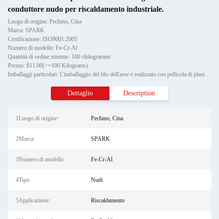
conduttore nudo per riscaldamento industriale.
Luogo di origine: Pechino, Cina
Marca: SPARK
Certificazione: ISO9001:2005
Numero di modello: Fe-Cr-Al
Quantità di ordine minimo: 100 chilogrammi
Prezzo: $11.00(>=100 Kilograms)
Imballaggi particolari: L'imballaggio del filo dell'asse è realizzato con pellicola di plastica, mentre l'imballaggio estern
Dettaglio
Description
1Luogo di origine:
Pechino, Cina
2Marca:
SPARK
3Numero di modello:
Fe-Cr-Al
4Tipo:
Nudi
5Applicazione:
Riscaldamento