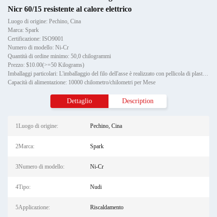
Nicr 60/15 resistente al calore elettrico
Luogo di origine: Pechino, Cina
Marca: Spark
Certificazione: ISO9001
Numero di modello: Ni-Cr
Quantità di ordine minimo: 50,0 chilogrammi
Prezzo: $10.00(>=50 Kilograms)
Imballaggi particolari: L'imballaggio del filo dell'asse è realizzato con pellicola di plastica, mentre l'imballaggio estern
Capacità di alimentazione: 10000 chilometro/chilometri per Mese
Dettaglio
Description
1Luogo di origine:
Pechino, Cina
2Marca:
Spark
3Numero di modello:
Ni-Cr
4Tipo:
Nudi
5Applicazione:
Riscaldamento