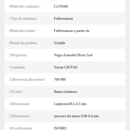
6Materiale conduttore:
Cr15Ni60
7Tipo di conduttore:
Fabbricazione
8Materiale isolante:
Fabbricazione a partire da:
9Nome del prodotto:
Scintilla
10Superficie:
Negro Annealed Morto Soft
11standard:
Norme GB/T343
12Resistenza alla trazione:
700-900
13Colore:
Bianco luminoso
14Dimensione:
Larghezza:00,5-4,5 mm
15Dimensione:
spessore del nastro 0,08-0,4 mm
16Certificazione:
ISO9001