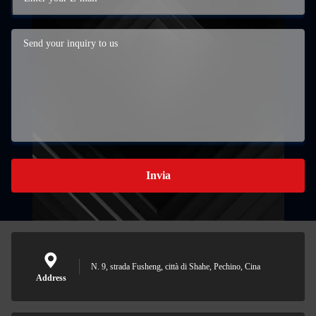
Invia
N. 9, strada Fusheng, città di Shahe, Pechino, Cina
Address