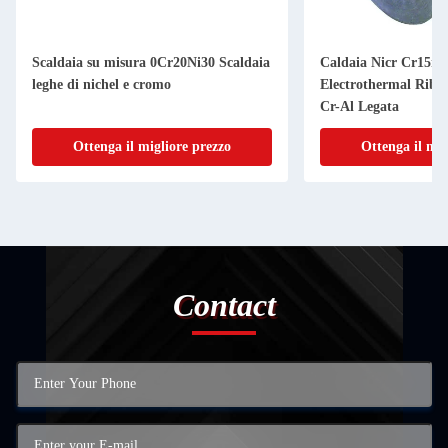
Scaldaia su misura 0Cr20Ni30 Scaldaia
Caldaia Nicr Cr15ni
leghe di nichel e cromo
Electrothermal Rib
Cr-Al Legata
Ottenga il migliore prezzo
Ottenga il mig
Contact