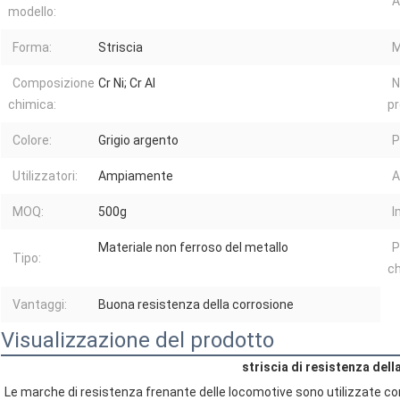
A
modello:
Forma:
Striscia
M
Composizione
Cr Ni; Cr Al
N
chimica:
pr
Colore:
Grigio argento
P
Utilizzatori:
Ampiamente
A
MOQ:
500g
I
Materiale non ferroso del metallo
P
Tipo:
ch
Vantaggi:
Buona resistenza della corrosione
Visualizzazione del prodotto
striscia di resistenza del
Le marche di resistenza frenante delle locomotive sono utilizzate come