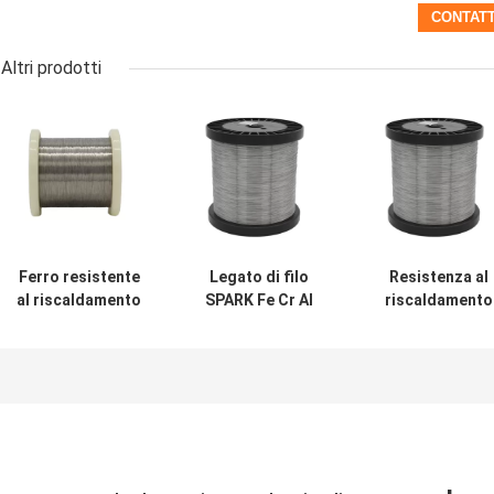
Altri prodotti
Ferro resistente
Legato di filo
Resistenza al
al riscaldamento
SPARK Fe Cr Al
riscaldamento
leghe di spark filo
Conduttore nudo
Legatura
nudo per
1500 Punto di
Conduttore nud
applicazioni
fusione
Cassa in legno
industriali
Certificato
confezionata
ISO9001
1500