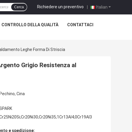
Richiedere un preventivo
|
Italian
Cerca
CONTROLLO DELLA QUALITÀ
CONTATTACI
caldamento Leghe Forma Di Striscia
Argento Grigio Resistenza al
Pechino, Cina
SPARK
Cr25Ni20Si;Cr20Ni30;Cr20Ni35;1Cr13Al4;0Cr19Al3
nto e spedizione: