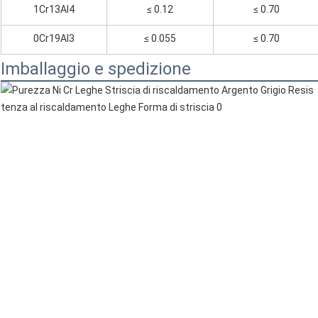
1Cr13Al4
≤ 0.12
≤ 0.70
0Cr19Al3
≤ 0.055
≤ 0.70
Imballaggio e spedizione