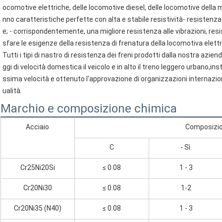
ocomotive elettriche, delle locomotive diesel, delle locomotive della m
nno caratteristiche perfette con alta e stabile resistività- resistenza
e; - corrispondentemente, una migliore resistenza alle vibrazioni, re
sfare le esigenze della resistenza di frenatura della locomotiva elettri
Tutti i tipi di nastro di resistenza dei freni prodotti dalla nostra azi
ggi di velocità domestica il veicolo e in alto il treno leggero urbano,inst
ssima velocità e ottenuto l'approvazione di organizzazioni internaziona
ualità.
Marchio e composizione chimica
Acciaio
Composizio
C
- Sì.
Cr25Ni20Si
≤ 0.08
1 - 3
Cr20Ni30
≤ 0.08
1-2
Cr20Ni35 (N40)
≤ 0.08
1 - 3