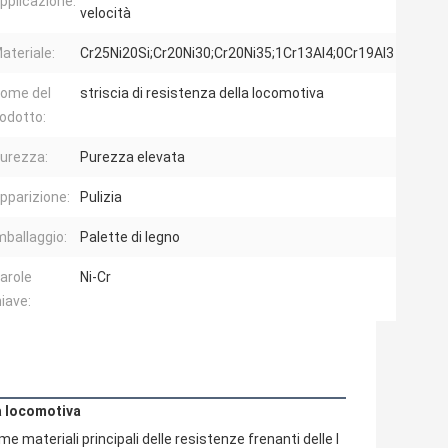
pplicazione:
velocità
ateriale:
Cr25Ni20Si;Cr20Ni30;Cr20Ni35;1Cr13Al4;0Cr19Al3
ome del
striscia di resistenza della locomotiva
odotto:
urezza:
Purezza elevata
pparizione:
Pulizia
mballaggio:
Palette di legno
arole
Ni-Cr
iave:
la locomotiva
 materiali principali delle resistenze frenanti delle l