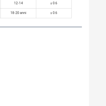
12-14
≤ 0.6
18-20 anni
≤ 0.6