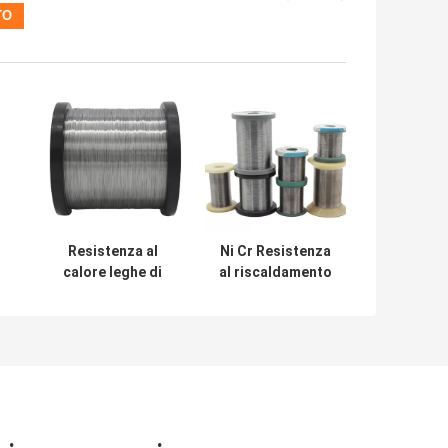
Resistenza al
Ni Cr Resistenza
calore leghe di
al riscaldamento
gomma a filo
Leghe Spark
o
nudo certificata
Modello di
ISO9001
gomma Isolato
filo 1300