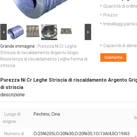
Quantità di ordin
Prezzo:
Imballaggi partico
Capacità di alim
Grande immagine :
Purezza Ni Cr Leghe
Striscia di riscaldamento Argento Grigio
Contatto
Resistenza al riscaldamento Leghe Forma di
striscia
Purezza Ni Cr Leghe Striscia di riscaldamento Argento Gr
di striscia
descrizione
Luogo di
Pechino, Cina
M
origine:
Numero di
Cr25Ni20Si;Cr20Ni30;Cr20Ni35;1Cr13Al4;0Cr19Al3