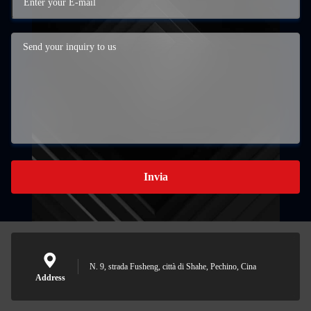
Invia
N. 9, strada Fusheng, città di Shahe, Pechino, Cina
Address