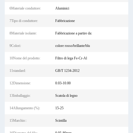
6Materiale conduttore:
Aluminici
7Tipo di conduttore:
Fabbricazione
8Materiale isolante:
Fabbricazione a partire da:
9Colori:
colore rosso/brillante/blu
10Nome del prodotto:
Filtro di lega Fe-Cr-Al
11standard:
GB/T 1234-2012
12Dimensione:
0.03-10.00
13Imballaggio:
Scatola di legno
14Allungamento (%):
15-25
15Marchio::
Scintilla