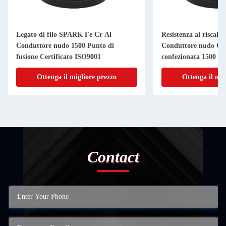
Legato di filo SPARK Fe Cr Al
Resistenza al riscal
Conduttore nudo 1500 Punto di
Conduttore nudo Cas
fusione Certificato ISO9001
confezionata 1500
Ottenga il migliore prezzo
Ottenga il mig
Contact