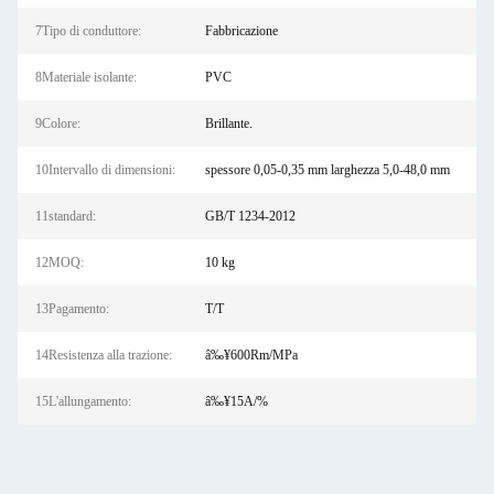
7Tipo di conduttore:
Fabbricazione
8Materiale isolante:
PVC
9Colore:
Brillante.
10Intervallo di dimensioni:
spessore 0,05-0,35 mm larghezza 5,0-48,0 mm
11standard:
GB/T 1234-2012
12MOQ:
10 kg
13Pagamento:
T/T
14Resistenza alla trazione:
â‰¥600Rm/MPa
15L'allungamento:
â‰¥15A/%