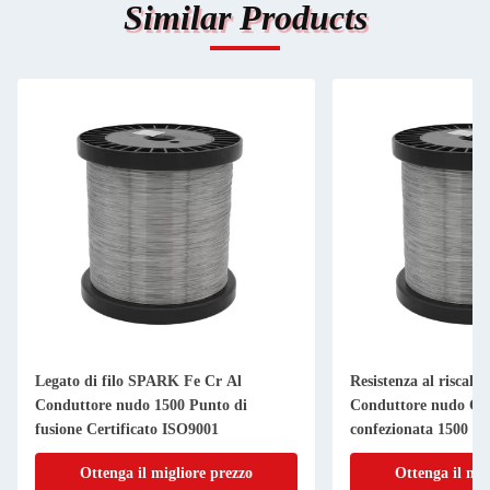
Similar Products
Legato di filo SPARK Fe Cr Al
Resistenza al riscal
Conduttore nudo 1500 Punto di
Conduttore nudo Cas
fusione Certificato ISO9001
confezionata 1500
Ottenga il migliore prezzo
Ottenga il mig